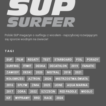
Polski SUP magazyn o surfingu z wiosłem - najszybciej rozwijającym
się sporcie wodnym na świecie!
TAGI
SUP
FILM
REGATY
TEST
STARBOARD
FOIL
PORADY
SURFING
ITIWIT
DESKA
DECATHLON
2019
FANATIC
ZAWODY
DESKI
2020
MISTRAL
2018
2021
KOŁOBRZEG
AZTRON
2026
MISTRZOSTWA ŚWIATA
2016
SPŁYW
ZIMA
2025
UONE
AQUA MARINA
2017
ODRA
2022
SZCZECIN
RED PADDLE
WIOSŁO
ICF
WYPRAWY
RRD
RACE
2024