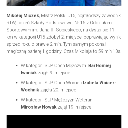
Mikołaj Miczek
, Mistrz Polski U15, najmłodszy zawodnik
RTW, uczeń Szkoły Podstawowej Nr 15 z Oddziałami
Sportowymi im. Jana III Sobieskiego, na dystansie 11
km w kategorii U15 zdobył 2. miejsce, poprawiając wynik
sprzed roku o prawie 2 min. Tym samym pokonał
magiczną barierę 1 godziny. Czas Mikołaja to 59 min 10s.
W kategorii SUP Open Mężczyzn
Bartłomiej
Iwaniak
zajął 9. miejsce
W kategorii SUP Open Women
Izabela Waiser-
Wochnik
zajęła 20. miejsce
W kategorii SUP Mężczyzn Weteran
Mirosław Nowak
zajął 19. miejsce