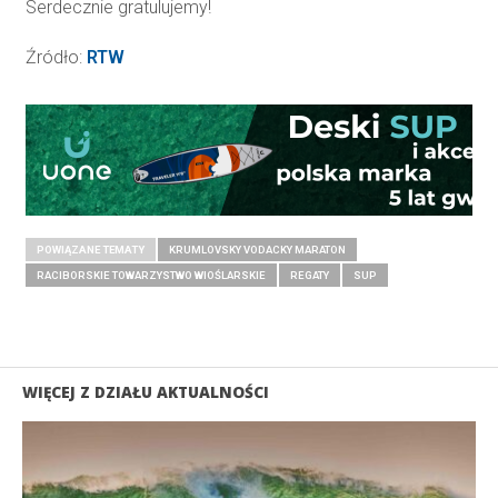
Serdecznie gratulujemy!
Źródło:
RTW
POWIĄZANE TEMATY
KRUMLOVSKY VODACKY MARATON
RACIBORSKIE TOWARZYSTWO WIOŚLARSKIE
REGATY
SUP
WIĘCEJ Z DZIAŁU AKTUALNOŚCI