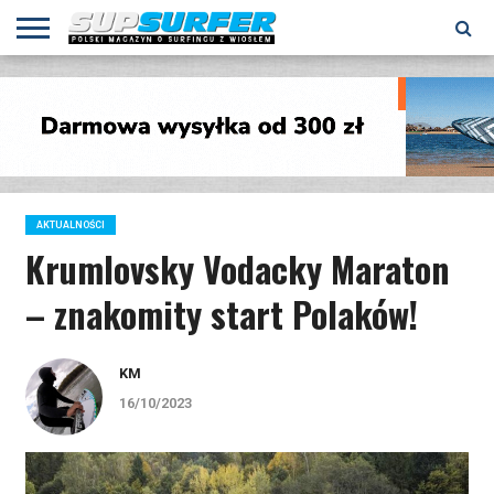
AKTUALNOŚCI
TESTY
WYPRAWY
PORADY
FILMY
KALENDARZ
KONTAKT
AKTUALNOŚCI
Krumlovsky Vodacky Maraton
– znakomity start Polaków!
KM
16/10/2023