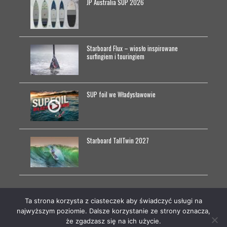
JP Australia SUP 2026
Starboard Flux – wiosło inspirowane
surfingiem i touringiem
SUP foil we Władysławowie
Starboard TallTwin 2027
Ta strona korzysta z ciasteczek aby świadczyć usługi na
Copyright © 2022 Supsurfer.pl | Zapoznaj się z
najwyższym poziomie. Dalsze korzystanie ze strony oznacza,
POLITYKĄ PRYWATNOŚCI
serwisu Supsurfer.pl
że zgadzasz się na ich użycie.