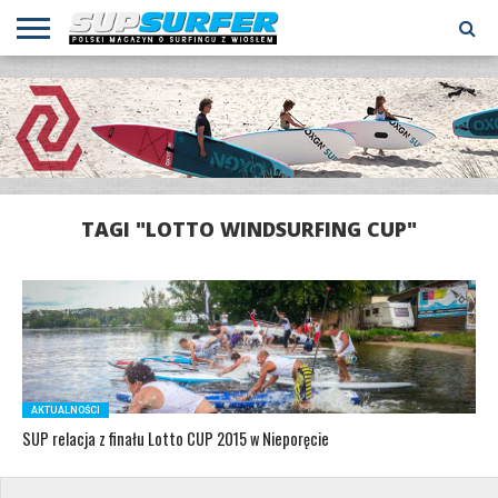
AKTUALNOŚCI
TESTY
WYPRAWY
PORADY
FILMY
KALENDARZ
KONTAKT
TAGI "LOTTO WINDSURFING CUP"
AKTUALNOŚCI
SUP relacja z finału Lotto CUP 2015 w Nieporęcie