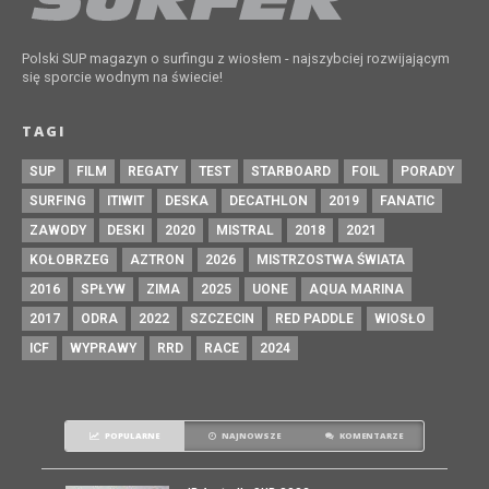
Polski SUP magazyn o surfingu z wiosłem - najszybciej rozwijającym
się sporcie wodnym na świecie!
TAGI
SUP
FILM
REGATY
TEST
STARBOARD
FOIL
PORADY
SURFING
ITIWIT
DESKA
DECATHLON
2019
FANATIC
ZAWODY
DESKI
2020
MISTRAL
2018
2021
KOŁOBRZEG
AZTRON
2026
MISTRZOSTWA ŚWIATA
2016
SPŁYW
ZIMA
2025
UONE
AQUA MARINA
2017
ODRA
2022
SZCZECIN
RED PADDLE
WIOSŁO
ICF
WYPRAWY
RRD
RACE
2024
POPULARNE
NAJNOWSZE
KOMENTARZE