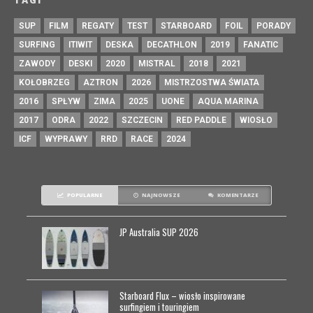
TAGI
SUP
FILM
REGATY
TEST
STARBOARD
FOIL
PORADY
SURFING
ITIWIT
DESKA
DECATHLON
2019
FANATIC
ZAWODY
DESKI
2020
MISTRAL
2018
2021
KOŁOBRZEG
AZTRON
2026
MISTRZOSTWA ŚWIATA
2016
SPŁYW
ZIMA
2025
UONE
AQUA MARINA
2017
ODRA
2022
SZCZECIN
RED PADDLE
WIOSŁO
ICF
WYPRAWY
RRD
RACE
2024
POPULARNE
NAJNOWSZE
KOMENTARZE
JP Australia SUP 2026
Starboard Flux – wiosło inspirowane
surfingiem i touringiem