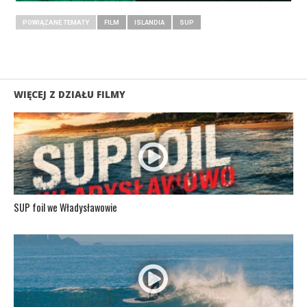
POWIĄZANE TEMATY
FILM
ISLANDIA
SUP
WIĘCEJ Z DZIAŁU FILMY
SUP foil we Władysławowie